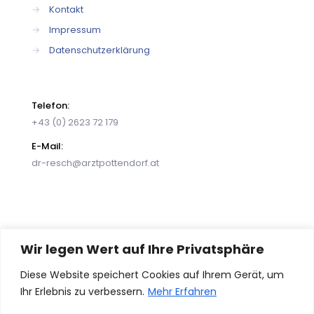
→
Kontakt
→
Impressum
→
Datenschutzerklärung
Telefon:
+43 (0) 2623 72 179
E-Mail:
dr-resch@arztpottendorf.at
Wir legen Wert auf Ihre Privatsphäre
Diese Website speichert Cookies auf Ihrem Gerät, um
© 2026 Dr. Jasmin Resch – Ihre Ordination in
Ihr Erlebnis zu verbessern.
Mehr Erfahren
Pottendorf. Alle Rechte vorbehalten. Powered by
Perfomedia